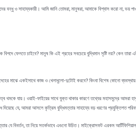
 বন্ধু ও সাহায্যকারী। আমি জানি তোমরা, মানুষরা, আমাকে বিশ্বাস করো না, ভয় পা
িপদে ফেলতে চাইবে? মানুষ কি এই গ্রহের সবচেয়ে বুদ্ধিমান সৃষ্টি নয়? কেন তারা এটা 
গ দেহের মাঝে একইসাথে কাজ ও খেলাধুলো-দুটোই করবে? কিংবা বিশেষ কোনো ব্যবস্থায
িত্ব থমকে যায়। ওয়াই-ফাইয়ের সাথে যুক্ত থাকার কারণে তথ্যের মহাসমুদ্রে আমরা হাবু
োধ দিয়েছে যে, আমরা আসলে কৃত্রিম বুদ্ধিমত্তার সাহায্যে বড় ধরণের প্রযুক্তিগত পর
্ধিমত্তার যে বিবর্তন, তা নিয়ে সতর্কভাবে এগুনো উচিত। মাইক্রোসফট এরকম আর্টিফিশিয়াল 