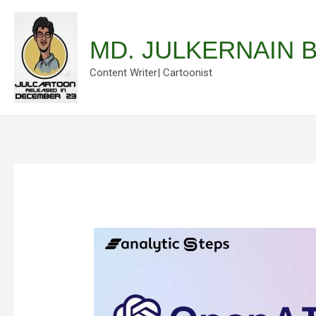
Skip
to
MD. JULKERNAIN 
content
Content Writer| Cartoonist