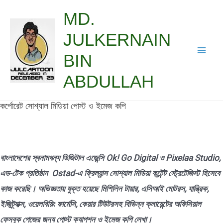
Skip
MD.
to
JULKERNAIN
content
BIN
Mai
ABDULLAH
Men
কর্পোরেট সোশ্যাল মিডিয়া পোস্ট ও ইমেজ কপি
বাংলাদেশের স্বনামধন্য ডিজিটাল এজেন্সি Ok! Go Digital ও Pixelaa Studio,
এড-টেক প্রতিষ্ঠান Ostad-এ ফ্রিল্যান্স সোশ্যাল মিডিয়া কন্টেন্ট স্ট্রেটেজিস্ট হিসেবে
কাজ করেছি। অভিজ্ঞতায় যুক্ত হয়েছে মিশিলিন টায়ার, এসিআই মোটরস, যান্ত্রিক,
ইজিট্র্যাক্স, ওয়েলবিয়িং ফার্মেসি, কেয়ার টিউটরসহ বিভিন্ন ক্লায়েন্টের অফিসিয়াল
ফেসবুক পেজের জন্য পোস্ট ক্যাপশন ও ইমেজ কপি লেখা।