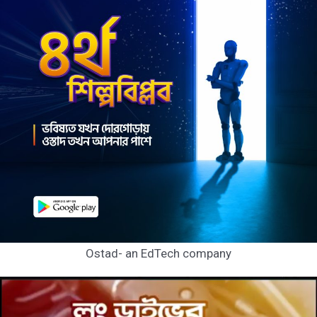
Ostad- an EdTech company