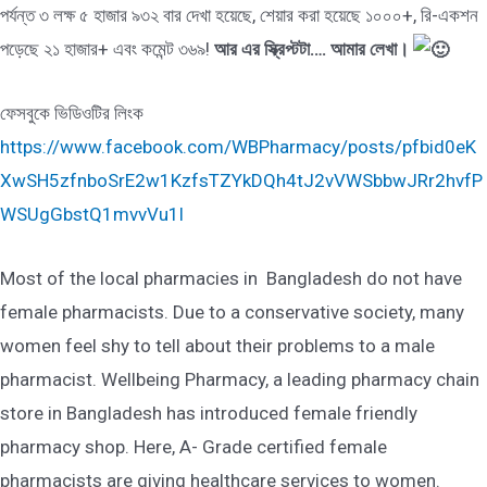
পর্যন্ত ৩ লক্ষ ৫ হাজার ৯৩২ বার দেখা হয়েছে, শেয়ার করা হয়েছে ১০০০+, রি-একশন
পড়েছে ২১ হাজার+ এবং কমেন্ট ৩৬৯!
আর এর স্ক্রিপ্টটা…. আমার লেখা।
ফেসবুকে ভিডিওটির লিংক
https://www.facebook.com/WBPharmacy/posts/pfbid0eK
XwSH5zfnboSrE2w1KzfsTZYkDQh4tJ2vVWSbbwJRr2hvfP
WSUgGbstQ1mvvVu1l
Most of the local pharmacies in Bangladesh do not have
female pharmacists. Due to a conservative society, many
women feel shy to tell about their problems to a male
pharmacist. Wellbeing Pharmacy, a leading pharmacy chain
store in Bangladesh has introduced female friendly
pharmacy shop. Here, A- Grade certified female
pharmacists are giving healthcare services to women.