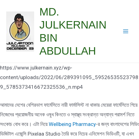
Skip
MD.
to
JULKERNAIN
content
BIN
Mai
ABDULLAH
Men
https://www.julkernain.xyz/wp-
content/uploads/2022/06/289391095_59526535523798
9_5785373416672325536_n.mp4
আমাদের দেশের বেশিরভাগ ফার্মেসিতে নারী ফার্মাসিস্ট না থাকায় মেয়েরা ফার্মেসিতে গিয়ে
নিজেদের প্রয়োজনীয় অনেক ওষুধ কিনতে ও স্বাস্থ্য সংক্রান্ত অন্যান্য পরামর্শ নিতে
সংকোচ বোধ করে। এটা নিয়ে
Wellbeing Pharmacy
-র জন্য বাংলাদেশের লিডিং
ডিজিটাল এজেন্সি Pixelaa Studio তৈরি করে নিচের এনিমেশন ভিডিওটি, যা এখন