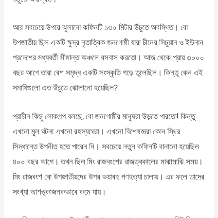
আর সবচেয়ে উপরে ঝুলানো কফিনটি ১৩০ মিটার উঁচুতে অবস্থিত। বো
উপজাতীয় ছিল একটি ক্ষুদ্র নৃতাত্বিক জনগোষ্ঠী যারা চীনের সিচুয়ান ও ইউনান
প্রদেশের মধ্যবর্তী সীমান্ত অঞ্চলে বসবাস করতো। আজ থেকে প্রায় ৩০০০
বছর আগে তারা বেশ সমৃদ্ধ একটি সংস্কৃতি গড়ে তুলেছিল। কিন্তু কেন এই
সমাধিগুলো এত উঁচুতে ঝোলানো হয়েছিল?
প্রাচীন কিছু লোকগল্প বলছে, বো জনগোষ্ঠীর মানুষরা উড়তে পারতো! কিন্তু
এখনো মূল ঘটনা এখনো রহস্যঘেরা। এখনো বিশেষজ্ঞরা কোন স্থির
সিদ্ধান্তে উপনীত হতে পারেন নি। সবচেয়ে নতুন কফিনটি বানানো হয়েছিল
৪০০ বছর আগে। তখন ছিল মিং রাজবংশের রাজত্বকালের মাঝামাঝি সময়।
মিং রাজবংশ বো উপজাতীয়দের উপর ভয়াবহ গণহত্যা চালায়। এর ফলে তাদের
সংখ্যা আশঙ্কাজনকভাবে কমে যায়।