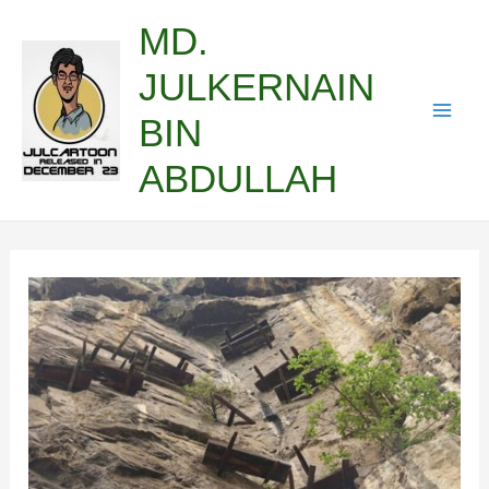
Skip
MD.
to
JULKERNAIN
content
BIN
Mai
ABDULLAH
Men